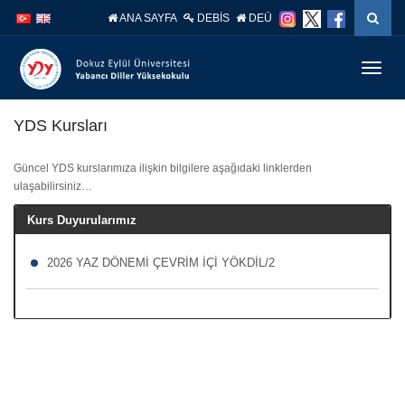
İçeriğe
Navigasyona
ANA SAYFA
DEBİS
DEÜ
atla
atla
Menüy
Geç
YDS Kursları
Güncel YDS kurslarımıza ilişkin bilgilere aşağıdaki linklerden
ulaşabilirsiniz…
Kurs Duyurularımız
2026 YAZ DÖNEMİ ÇEVRİM İÇİ YÖKDİL/2