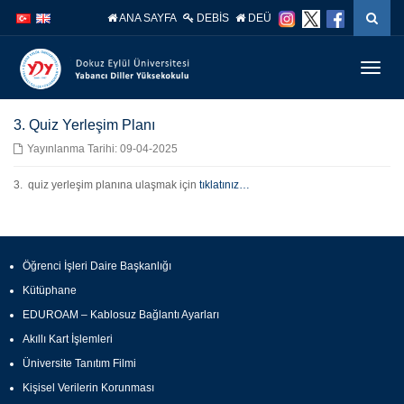
İçeriğe
Navigasyona
ANA SAYFA
DEBİS
DEÜ
atla
atla
Menüy
Geç
3. Quiz Yerleşim Planı
Yayınlanma Tarihi: 09-04-2025
3. quiz yerleşim planına ulaşmak için
tıklatınız…
Öğrenci İşleri Daire Başkanlığı
Kütüphane
EDUROAM – Kablosuz Bağlantı Ayarları
Akıllı Kart İşlemleri
Üniversite Tanıtım Filmi
Kişisel Verilerin Korunması