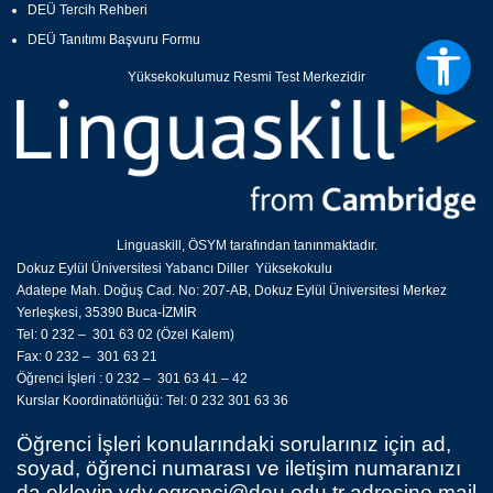
DEÜ Tercih Rehberi
DEÜ Tanıtımı Başvuru Formu
Yüksekokulumuz Resmi Test Merkezidir
Linguaskill, ÖSYM tarafından tanınmaktadır.
Dokuz Eylül Üniversitesi Yabancı Diller Yüksekokulu
Adatepe Mah. Doğuş Cad. No: 207-AB, Dokuz Eylül Üniversitesi Merkez
Yerleşkesi, 35390 Buca-İZMİR
Tel: 0 232 – 301 63 02 (Özel Kalem)
Fax: 0 232 – 301 63 21
Öğrenci İşleri : 0 232 – 301 63 41 – 42
Kurslar Koordinatörlüğü: Tel: 0 232 301 63 36
Öğrenci İşleri konularındaki sorularınız için ad,
soyad, öğrenci numarası ve iletişim numaranızı
da ekleyip
ydy.ogrenci@deu.edu.tr
adresine mail