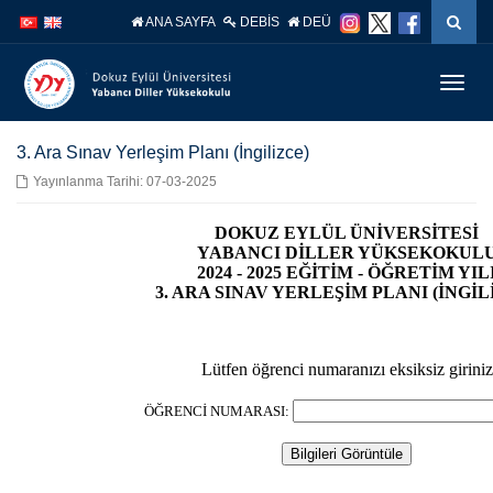
İçeriğe
Navigasyona
ANA SAYFA
DEBİS
DEÜ
atla
atla
Menüy
Geç
3. Ara Sınav Yerleşim Planı (İngilizce)
Yayınlanma Tarihi: 07-03-2025